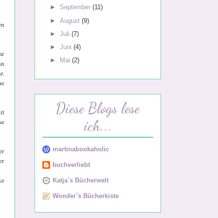
►
September
(11)
►
August
(9)
en
►
Juli
(7)
►
Juni
(4)
hr
►
Mai
(2)
nn
r.
ne
Diese Blogs lese
it
ich...
se
martinabookaholic
er
er
buchverliebt
xe
Katja´s Bücherwelt
Wonder´s Bücherkiste