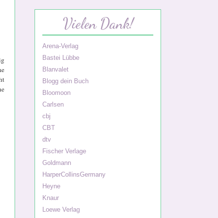
Vielen Dank!
Arena-Verlag
Bastei Lübbe
ig
ne
Blanvalet
ht
Blogg dein Buch
he
Bloomoon
Carlsen
cbj
CBT
dtv
Fischer Verlage
Goldmann
HarperCollinsGermany
Heyne
Knaur
Loewe Verlag