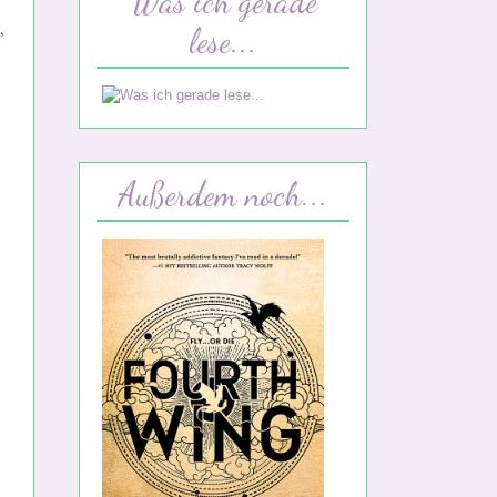
Was ich gerade
,
lese...
Außerdem noch...