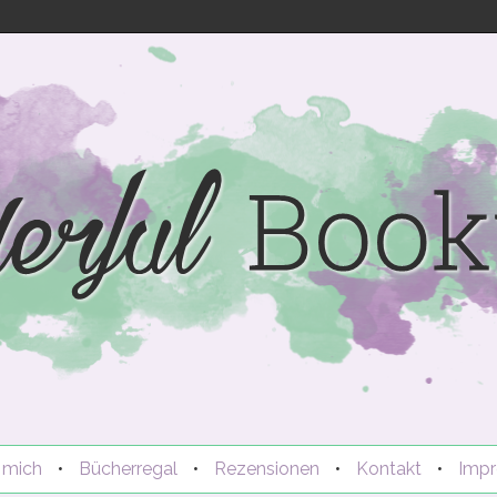
mich
•
Bücherregal
•
Rezensionen
•
Kontakt
•
Imp