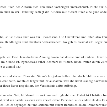
ieses Buch der Autorin sich von ihren vorherigen unterscheidet. Nicht nur d
dern auch in der Handlung schlägt die Autorin mit diesem Buch eine ganz ande
e, so ist dieses eher was für Erwachsene. Die Charaktere sind älter, also kei
re Handlungen sind ebenfalls "erwachsener". So gab es diesmal z.B. sogar ei
m.
gefallen. Eine Hexe die keine Ahnung davon hat, das sie eine ist und ein Hexer, d
 im Stande ist, irgendetwas außer Schmerz zu fühlen. Beide treffen durch Zufa
ie es einmal war.
hischer und starker Charakter. Sie möchte jedem helfen. Und doch fehlt ihr etwas 
lernt hatte, konnte es länger mit ihr aushalten, weil ihr Beruf ständig dazwisch
r ihren Beruf respektiert, der Verständnis dafür aufbringt.
t zu sein. Nett, hilfsbereit, zuvorkommend... glaubt man. Dabei ist Christian bz
 weil ich dachte, es seien zwei verschiedene Personen- alles andere als das. Er i
igen Fehler begangen hat und seitdem mit einem Bannfluch an die Dämonenfürst