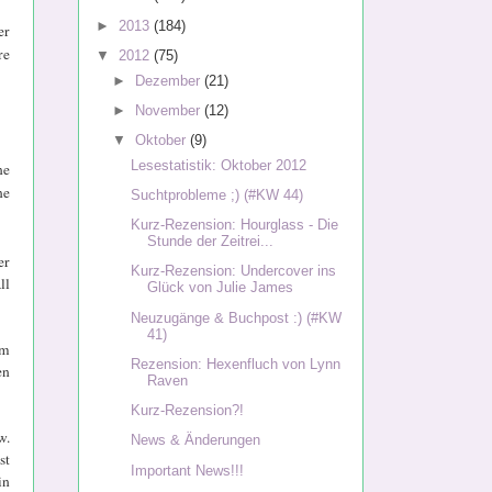
►
2013
(184)
er
re
▼
2012
(75)
►
Dezember
(21)
►
November
(12)
▼
Oktober
(9)
Lesestatistik: Oktober 2012
ne
ne
Suchtprobleme ;) (#KW 44)
Kurz-Rezension: Hourglass - Die
Stunde der Zeitrei...
er
Kurz-Rezension: Undercover ins
ll
Glück von Julie James
Neuzugänge & Buchpost :) (#KW
41)
im
Rezension: Hexenfluch von Lynn
en
Raven
Kurz-Rezension?!
w.
News & Änderungen
st
Important News!!!
in