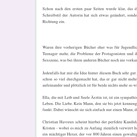
Schon nach den ersten paar Seiten wurde klar, das d
Schreibstil der Autorin hat sich etwas geändert, son
Richtung ein.
Waren ihre vorherigen Bücher eher was für Jugendlich
Teenager mehr, die Probleme der Protagonisten und ih
Sexszene, was bei ihren anderen Bücher noch nie vorka
Jedenfalls hat mir die Idee hinter diesem Buch sehr gut 
schon so viel durchgemacht hat, das er gar nicht mehr
aufeinander und plötzlich ist für beide nichts mehr so w
Ella, die mit Leib und Seele Ärztin ist, ist ein sympat
Leben. Die Liebe. Kein Mann, den sie bis jetzt kennenge
funkt. Dabei wünscht sie sich einfach nur einen Mann, de
Christian Havreux scheint hierbei der perfekte Kandida
Kristen - wobei es mich zu Anfang ziemlich verwirrt hat,
ein mächtiger Hexer, der vor 800 Jahren einen gewalt