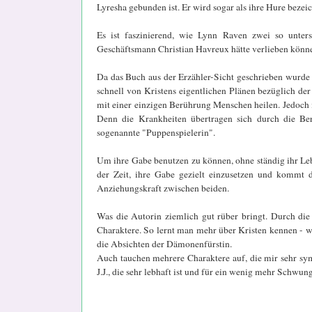
Lyresha gebunden ist. Er wird sogar als ihre Hure bezei
Es ist faszinierend, wie Lynn Raven zwei so unter
Geschäftsmann Christian Havreux hätte verlieben könne
Da das Buch aus der Erzähler-Sicht geschrieben wurde 
schnell von Kristens eigentlichen Plänen bezüglich der
mit einer einzigen Berührung Menschen heilen. Jedoch is
Denn die Krankheiten übertragen sich durch die Berü
sogenannte "Puppenspielerin".
Um ihre Gabe benutzen zu können, ohne ständig ihr Leben 
der Zeit, ihre Gabe gezielt einzusetzen und kommt 
Anziehungskraft zwischen beiden.
Was die Autorin ziemlich gut rüber bringt. Durch di
Charaktere. So lernt man mehr über Kristen kennen - wo
die Absichten der Dämonenfürstin.
Auch tauchen mehrere Charaktere auf, die mir sehr sym
J.J., die sehr lebhaft ist und für ein wenig mehr Schwung