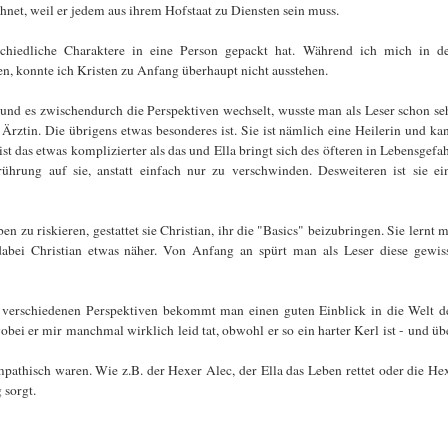
chnet, weil er jedem aus ihrem Hofstaat zu Diensten sein muss.
schiedliche Charaktere in eine Person gepackt hat. Während ich mich in d
n, konnte ich Kristen zu Anfang überhaupt nicht ausstehen.
und es zwischendurch die Perspektiven wechselt, wusste man als Leser schon se
 Ärztin. Die übrigens etwas besonderes ist. Sie ist nämlich eine Heilerin und ka
t das etwas komplizierter als das und Ella bringt sich des öfteren in Lebensgefah
hrung auf sie, anstatt einfach nur zu verschwinden. Desweiteren ist sie ei
zu riskieren, gestattet sie Christian, ihr die "Basics" beizubringen. Sie lernt m
dabei Christian etwas näher. Von Anfang an spürt man als Leser diese gewis
e verschiedenen Perspektiven bekommt man einen guten Einblick in die Welt d
bei er mir manchmal wirklich leid tat, obwohl er so ein harter Kerl ist - und üb
pathisch waren. Wie z.B. der Hexer Alec, der Ella das Leben rettet oder die He
 sorgt.