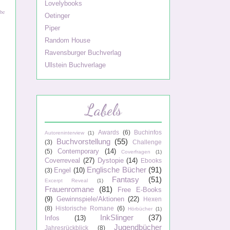
Lovelybooks
be
Oetinger
Piper
Random House
Ravensburger Buchverlag
Ullstein Buchverlage
Labels
Awards
(6)
Buchinfos
Autoreninterview
(1)
Buchvorstellung
(55)
(3)
Challenge
Contemporary
(14)
(5)
Coverfragen
(1)
Coverreveal
(27)
Dystopie
(14)
Ebooks
Englische Bücher
(91)
Engel
(10)
(3)
Fantasy
(51)
Excerpt Reveal
(1)
Frauenromane
(81)
Free E-Books
(9)
Gewinnspiele/Aktionen
(22)
Hexen
(8)
Historische Romane
(6)
Hörbücher
(1)
InkSlinger
(37)
Infos
(13)
Jugendbücher
Jahresrückblick
(8)