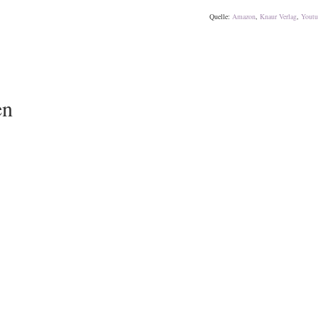
Quelle:
Amazon
,
Knaur Verlag
,
Youtu
en